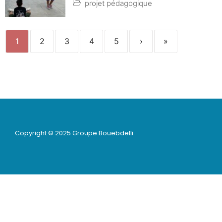
projet pédagogique
1
2
3
4
5
›
»
Copyright © 2025 Groupe Bouebdelli