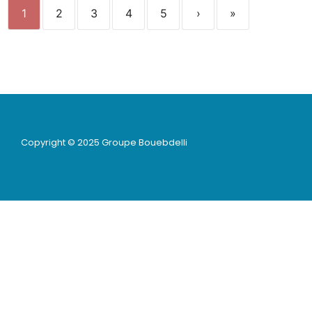
1
2
3
4
5
›
»
Copyright © 2025 Groupe Bouebdelli