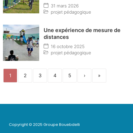
31 mars 2026
projet pédagogique
Une expérience de mesure de
distances
16 octobre 2025
projet pédagogique
1
2
3
4
5
›
»
Copyright © 2025 Groupe Bouebdelli