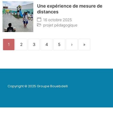
Une expérience de mesure de
distances
16 octobre 2025
projet pédagogique
1
2
3
4
5
›
»
Copyright © 2025 Groupe Bouebdelli