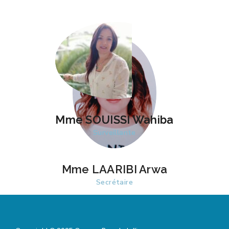
Mme SOUISSI Wahiba
Mme SOUISSI Wahiba
Surveillante
Surveillante
Mme LAARIBI Arwa
Secrétaire