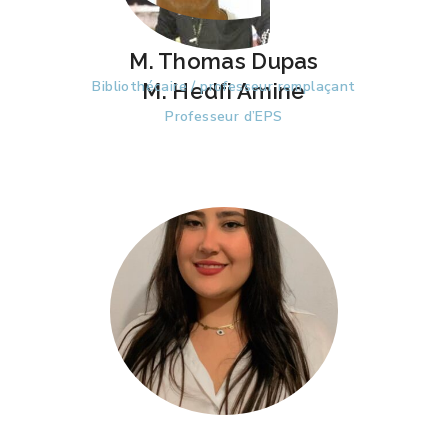
M. Thomas Dupas
Bibliothécaire / professeur remplaçant
M. Hedfi Amine
Professeur d’EPS