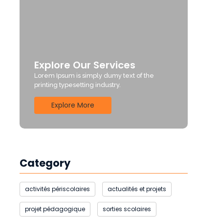
Explore Our Services
Lorem Ipsum is simply dumy text of the
printing typesetting industry.
Explore More
Category
activités périscolaires
actualités et projets
projet pédagogique
sorties scolaires