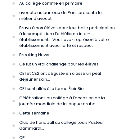
Au collège comme en primaire
avocate au barreau de Paris présente le
métier d'avocat...
Bravo à nos élèves pour leur belle participation
à la compétition d’athlétisme inter-
établissements. Vous avez représenté votre
établissement avec fierté et respect...
Breaking News
Ce fut un vrai challenge pour les élèves
CE1 et CE2 ont dégusté en classe un petit
déjeuner sain...
CE1 sont allés à la ferme Élixir Bio
Célébrations au collège à l'occasion de la
journée mondiale de la langue arabe...
Cette semaine
Club de handball au collège Louis Pasteur
Gammarth...
CP